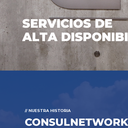
S
E
R
V
I
C
I
O
S
D
E
A
L
T
A
D
I
S
P
O
N
I
B
// NUESTRA HISTORIA
CONSULNETWORKS S