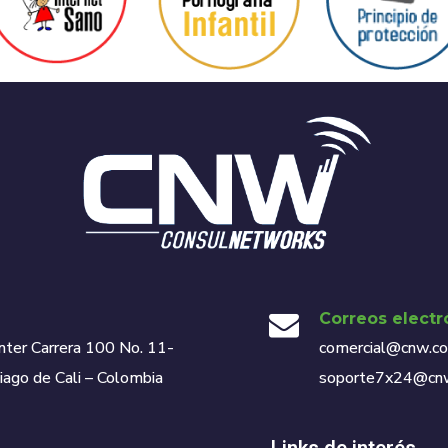
Correos electr
nter Carrera 100 No. 11-
comercial@cnw.co 
iago de Cali – Colombia
soporte7x24@cnw.
Links de interés