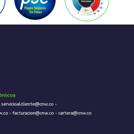
ónicos
servicioalcliente@cnw.co -
co - facturacion@cnw.co - cartera@cnw.co