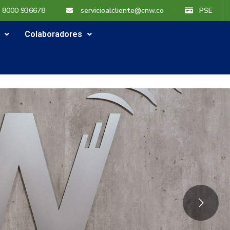
1 8000 936678
servicioalcliente@cnw.co
PSE
Colaboradores
Colaboradores