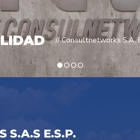
I
L
I
D
A
D
// Consultnetworks S.A. E
.A.S E.S.P.