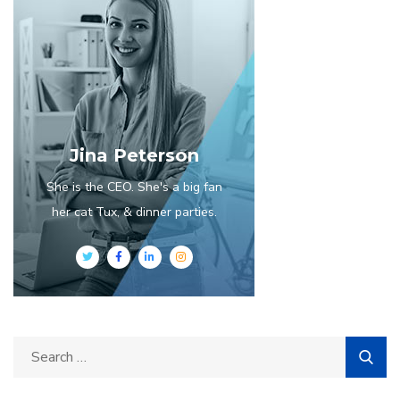
Jina Peterson
She is the CEO. She's a big fan
her cat Tux, & dinner parties.