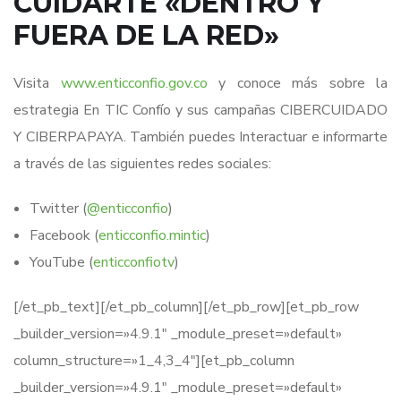
CUIDARTE «DENTRO Y
FUERA DE LA RED»
Visita
www.enticconfio.gov.co
y conoce más sobre la
estrategia En TIC Confío y sus campañas CIBERCUIDADO
Y CIBERPAPAYA. También puedes Interactuar e informarte
a través de las siguientes redes sociales:
Twitter (
@enticconfio
)
Facebook (
enticconfio.mintic
)
YouTube (
enticconfiotv
)
[/et_pb_text][/et_pb_column][/et_pb_row][et_pb_row
_builder_version=»4.9.1″ _module_preset=»default»
column_structure=»1_4,3_4″][et_pb_column
_builder_version=»4.9.1″ _module_preset=»default»