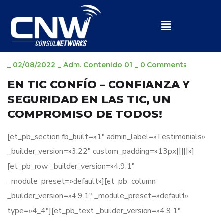
UNCATEGORIZED
_
02/08/2022
_
Adm. Contenido 01
_
0 Comments
EN TIC CONFÍO – CONFIANZA Y
SEGURIDAD EN LAS TIC, UN
COMPROMISO DE TODOS!
[et_pb_section fb_built=»1″ admin_label=»Testimonials»
_builder_version=»3.22″ custom_padding=»13px|||||»]
[et_pb_row _builder_version=»4.9.1″
_module_preset=»default»][et_pb_column
_builder_version=»4.9.1″ _module_preset=»default»
type=»4_4″][et_pb_text _builder_version=»4.9.1″