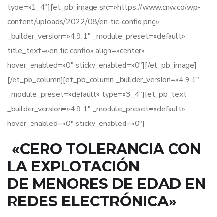
type=»1_4″][et_pb_image src=»https://www.cnw.co/wp-
content/uploads/2022/08/en-tic-confio.png»
_builder_version=»4.9.1″ _module_preset=»default»
title_text=»en tic confio» align=»center»
hover_enabled=»0″ sticky_enabled=»0″][/et_pb_image]
[/et_pb_column][et_pb_column _builder_version=»4.9.1″
_module_preset=»default» type=»3_4″][et_pb_text
_builder_version=»4.9.1″ _module_preset=»default»
hover_enabled=»0″ sticky_enabled=»0″]
«CERO TOLERANCIA CON
LA EXPLOTACIÓN
DE MENORES DE EDAD EN
REDES ELECTRÓNICA»