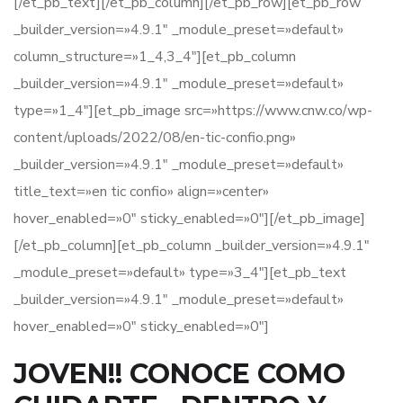
[/et_pb_text][/et_pb_column][/et_pb_row][et_pb_row
_builder_version=»4.9.1″ _module_preset=»default»
column_structure=»1_4,3_4″][et_pb_column
_builder_version=»4.9.1″ _module_preset=»default»
type=»1_4″][et_pb_image src=»https://www.cnw.co/wp-
content/uploads/2022/08/en-tic-confio.png»
_builder_version=»4.9.1″ _module_preset=»default»
title_text=»en tic confio» align=»center»
hover_enabled=»0″ sticky_enabled=»0″][/et_pb_image]
[/et_pb_column][et_pb_column _builder_version=»4.9.1″
_module_preset=»default» type=»3_4″][et_pb_text
_builder_version=»4.9.1″ _module_preset=»default»
hover_enabled=»0″ sticky_enabled=»0″]
JOVEN!! CONOCE COMO