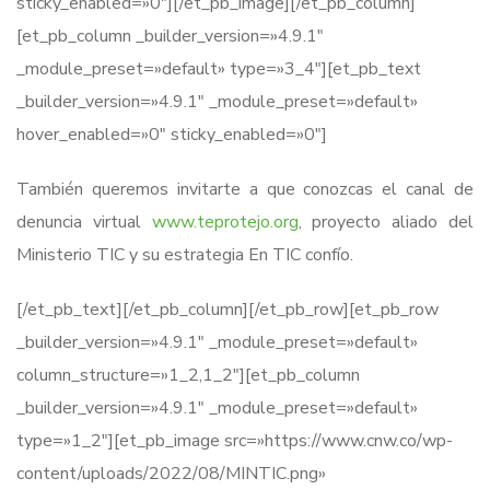
sticky_enabled=»0″][/et_pb_image][/et_pb_column]
[et_pb_column _builder_version=»4.9.1″
_module_preset=»default» type=»3_4″][et_pb_text
_builder_version=»4.9.1″ _module_preset=»default»
hover_enabled=»0″ sticky_enabled=»0″]
También queremos invitarte a que conozcas el canal de
denuncia virtual
www.teprotejo.org
, proyecto aliado del
Ministerio TIC y su estrategia En TIC confío.
[/et_pb_text][/et_pb_column][/et_pb_row][et_pb_row
_builder_version=»4.9.1″ _module_preset=»default»
column_structure=»1_2,1_2″][et_pb_column
_builder_version=»4.9.1″ _module_preset=»default»
type=»1_2″][et_pb_image src=»https://www.cnw.co/wp-
content/uploads/2022/08/MINTIC.png»