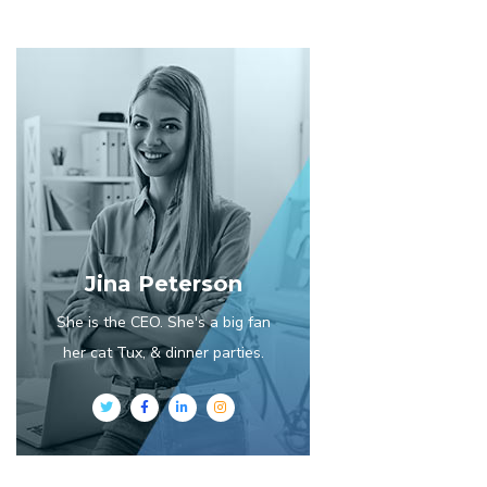
Jina Peterson
She is the CEO. She's a big fan
her cat Tux, & dinner parties.